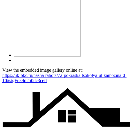
View the embedded image gallery online at:
https://uk-bkc.ru/nasha-rabota/72-pokraska-tsokolya-ul-kamozina-d-
10#sigFreeId250dc3ceff